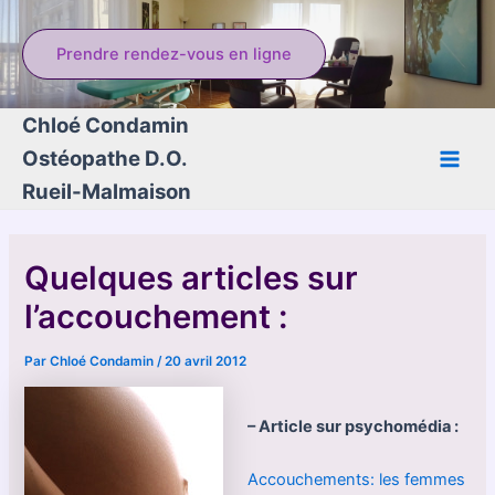
Aller
au
Prendre rendez-vous en ligne
contenu
Chloé Condamin
Ostéopathe D.O.
Main
Rueil-Malmaison
Men
Quelques articles sur
l’accouchement :
Par
Chloé Condamin
/
20 avril 2012
– Article sur psychomédia :
Accouchements: les femmes